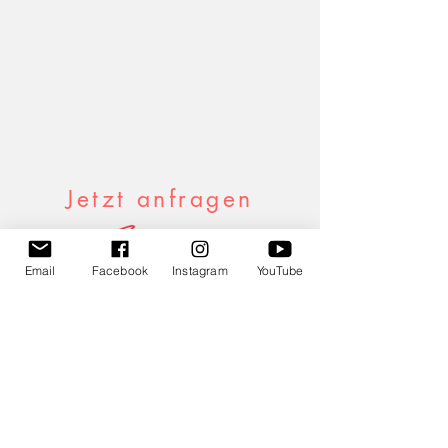
Jetzt anfragen
Email
Facebook
Instagram
YouTube
Felix Huber
Partysänger - Schlagerkomponist -
Moderator
Talstraße.14| 77784 Oberharmersbach